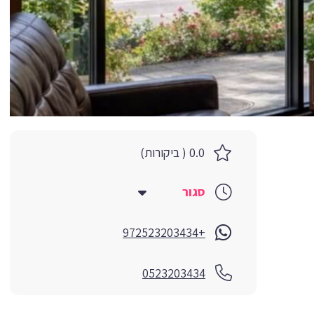
0.0 ( ביקורות)
סגור
+972523203434
0523203434