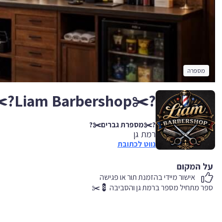
מספרה
?✂️Liam Barbershop?✂️
?✂️מספרת גברים✂️?
רמת גן
נווט לכתובת
על המקום
אישור מיידי בהזמנת תור או פגישה
ספר מתחיל מספר ברמת גן והסביבה 💈✂️