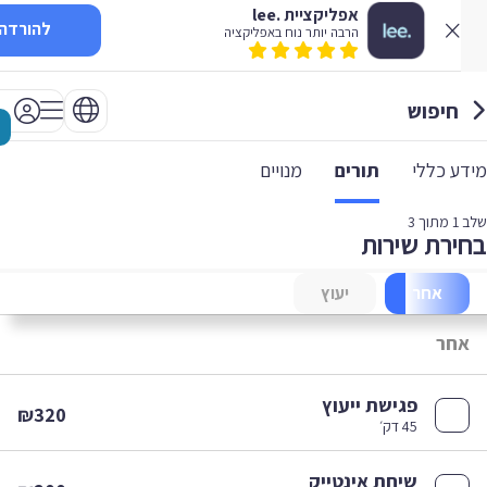
אפליקציית .lee
להורדה
הרבה יותר נוח באפליקציה
חיפוש
 כללי
תורים
מנויים
1
מתוך 3
רת שירות
אחר
יעוץ
חר
פגישת ייעוץ
₪320
45 דק׳
שיחת אינטייק