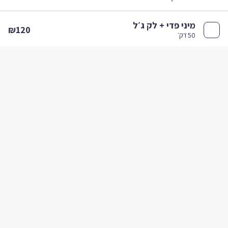
מיני פדי + לק ג׳ל
₪120
50 דק׳