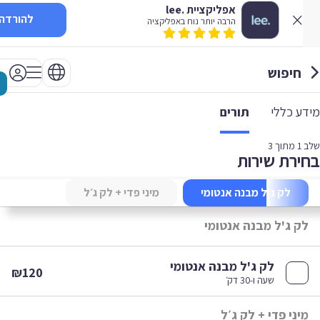
אפליקציית .lee
להורדה
הרבה יותר נוח באפליקציה
חיפוש
 כללי
תורים
1
מתוך 3
רת שירות
לק ג'ל מבנה אנטומי
מיני פדי + לק ג׳ל
ק ג'ל מבנה אנטומי
לק ג'ל מבנה אנטומי
₪120
שעה ו-30 דק׳
ני פדי + לק ג׳ל