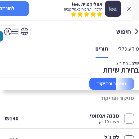
אפליקציית .lee
להורדה
הרבה יותר נוח באפליקציה
חיפוש
 כללי
תורים
1
מתוך 3
רת שירות
מניקור ופדיקור
יקור ופדיקור
מבנה אנטומי
₪140
שעה ו-10 דק׳
לק ג׳ל