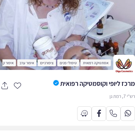
אסתטיקה רפואית
טיפולי פנים
ציפורניים
איפור ערב
איפור קבוע
כז ליופי וקוסמטיקה רפואית
רמת גן