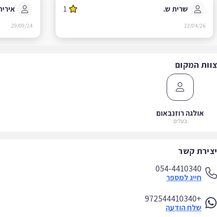
שרית ש.
1
אירית פ.
29/09/24
22/04/26
ות המקום
אולגה רוזנבאום
בעלים
ירת קשר
054-4410340
חייג למספר
+972544410340
שלח הודעה