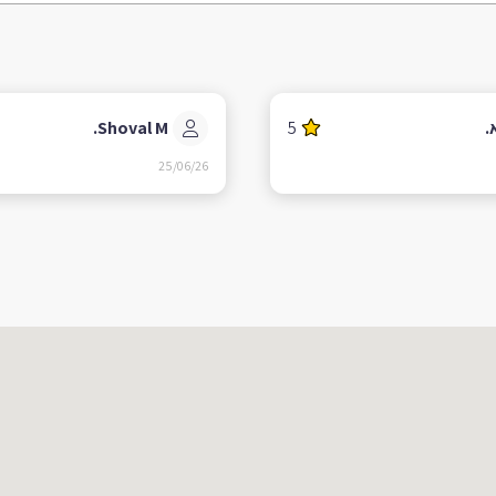
.
5
Shoval M.
25/06/26