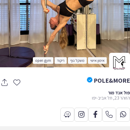
אימון אישי
משקל גוף
ריקוד
open gym
POLE&MO
 אנד מור
תל אביב-יפו