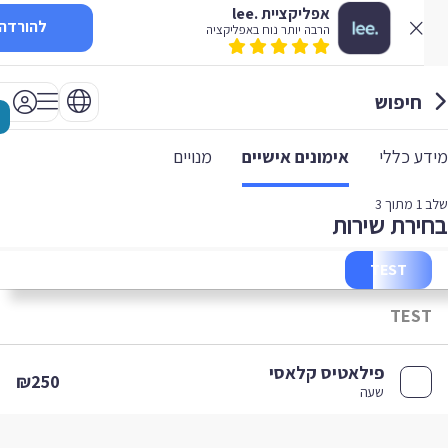
אפליקציית .lee
להורדה
הרבה יותר נוח באפליקציה
חיפוש
 כללי
אימונים אישיים
מנויים
1
מתוך 3
רת שירות
TEST
TES
פילאטיס קלאסי
₪250
שעה