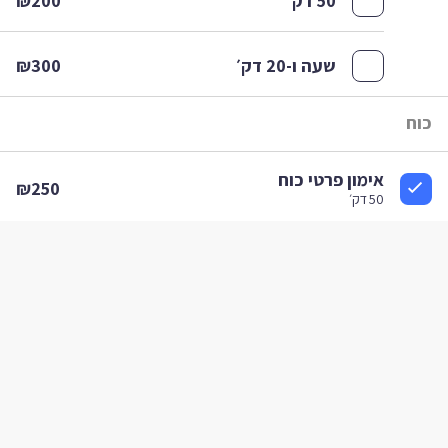
50 דק׳
₪200
שעה ו-20 דק׳
₪300
וח
אימון פרטי כוח
₪250
50 דק׳