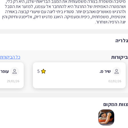
טיבה ומשפרת בצורה משמעותית את המצב הבריאותי שלנו, היא רק כלי,
המטרה האמיתית של התרגול היא להתחבר אל עצמנו, למזער את הסבל
הרגיש מאושרים ואוהבים יותר. סטודיו ביתי ליוגה עם שיעורי קבוצה באווירה
נטימית, משפחתית, כיפית ומעמיקה. היאנג מדגיש דיוק, אליימנט וחיזוק והין
גה הרפיה ושחרור.
ריה
קורות
כל הביקורות
שיר מ.
5
עופר ב.
29/01/26
02/02/26
ות המקום