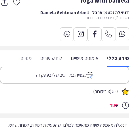
Yoga with Danie
ה גכטמן ארבל - Daniela Gehtman Arbell
רדס חנה כרכור
דע כללי
אימונים אישיים
לוח שיעורים
מנויים
לצפייה באירועים שלי בעסק זה
5.0 (3 ביקורות)
סגור
יאלה מאמינה שיוגה מתאימה לכולם. ושהפעילות הפיזית, למרות שהיא