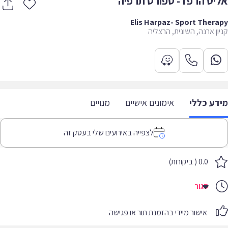
יס הרפז - ספורט תרפיה
Elis Harpaz- Sport Ther
ון ארנה, השונית, הרצליה
דע כללי
אימונים אישיים
מנויים
לצפייה באירועים שלי בעסק זה
0.0 ( ביקורות)
סגור
אישור מיידי בהזמנת תור או פגישה