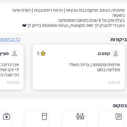
מחה בעיצוב ושיקום גבות טבעיות | הרמת ריסים וגבות | הסרת שיער
ן כדי להעניק לך חוויה מקצועית, נעימה ומותאמת בדיוק לך❤️
קורות
כל הביקורות
קסם מ.
5
מעיין ט.
ממליצה בחום
הכי טובה בפע
19/04/26
11/05/26
קום