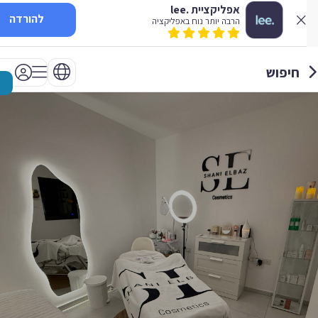
אפליקציית .lee
להורדה
הרבה יותר נוח באפליקציה
חיפוש