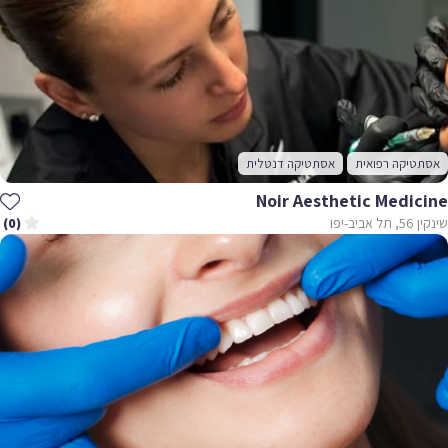
אסתטיקה רפואית
אסתטיקה דנטלית
Noir Aesthetic Medicine
שינקין 56, תל אביב-יפו
(0)