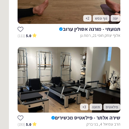
יוגה
גוף ונפש
+2
תנועתי - מורנה אסולין ערוב
אלוף יצחק חופי 21, רמת גן
(111)
5.0
פילאטיס
תזונה
+3
שירה אלתר - פילאטיס מכשירים
הרב עמיאל 4, בני ברק
(193)
5.0