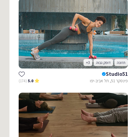
תזונה
דופק גבוה
+3
Studio51
פינסקר 51, תל אביב-יפו
(174)
5.0