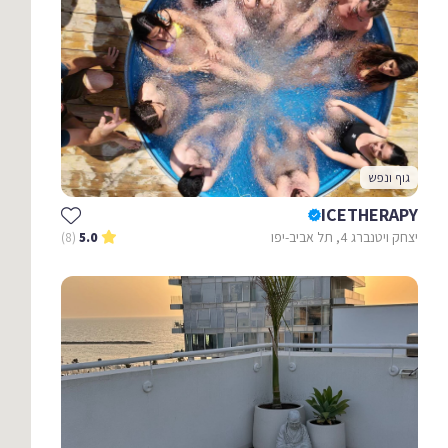
גוף ונפש
ICETHERAPY
יצחק ויטנברג 4, תל אביב-יפו
(8)
5.0