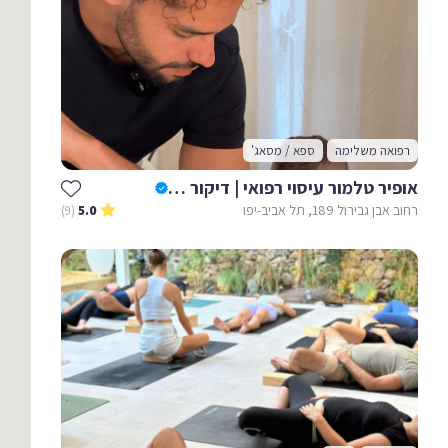
רפואה משלימה
ספא / מסאג'
אופיר טלמור עיסוי רפואי | דיקור | כוסות רוח
רחוב אבן גבירול 189, תל אביב-יפו
(9)
5.0