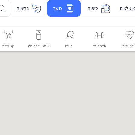
ומלצים
טיפוח
כושר
בריאות
פק גבוה
חדר כושר
חוגים
אומנויות לחימה
קרוספיט