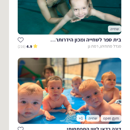
שחייה
בית ספר לשחייה ומכון הידרותרפיה - אווה דנגורי
מנדל מתתיהו, רמת גן
(216)
4.9
open gym
שחייה
+1
דינה רדאי ליווי התפתחותי