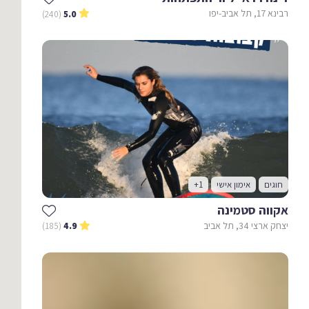
רבינא 17, תל אביב-יפו
(240)
5.0
חוגים
אימון אישי
+1
אקווה סטמינה
יצחק ארצי 34, תל אביב
(185)
4.9