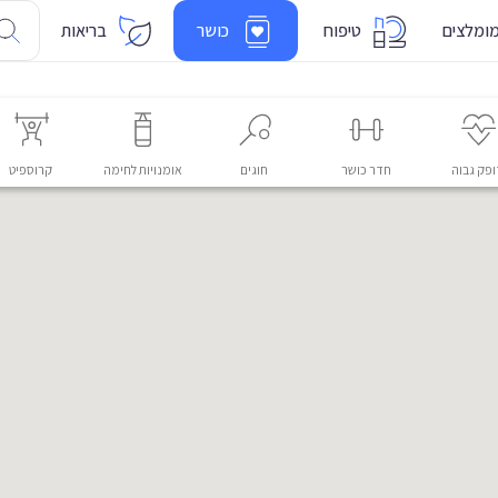
ומלצים
טיפוח
כושר
בריאות
פק גבוה
חדר כושר
חוגים
אומנויות לחימה
קרוספיט