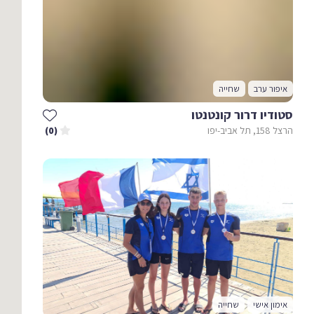
איפור ערב
שחייה
סטודיו דרור קונטנטו
הרצל 158, תל אביב-יפו
(0)
אימון אישי
שחייה