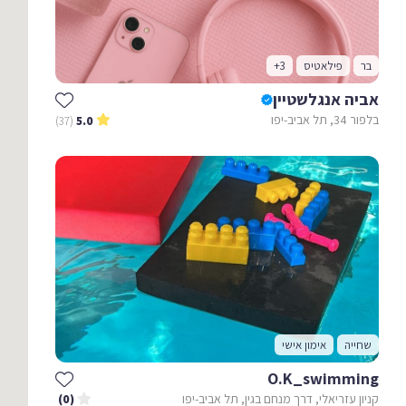
בר
פילאטיס
+3
אביה אנגלשטיין
בלפור 34, תל אביב-יפו
(37)
5.0
שחייה
אימון אישי
O.K_swimming
קניון עזריאלי, דרך מנחם בגין, תל אביב-יפו
(0)