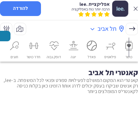
אפליקציית .lee
להורדה
הרבה יותר נוח באפליקציה
תל אביב
כושר
פילאטיס
פאדל
יוגה
דופק גבוה
חדר כושר
חוגים
או
קאנטרי תל אביב
קאנטרי הוא המקום המושלם לפעילויות ספורט ופנאי לכל המשפחה. ב-lee,
רק אנשים שביקרו בעסק יכולים לדרג אותו! הזמינו כאן בקלות כניסה
לקאנטרי'ס המומלצים ביותר