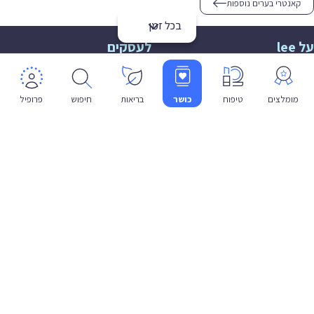
קאנטרי בערים נוספות
בכל זמן
על lee
לעסקים
אודות
הצטרפות
תמיכה
תמיכה לעסקים
מומלצים
טיפוח
כושר
בריאות
חיפוש
פרופיל
פרטיות
שפה
עברית
תנאי שימוש
מדיניות פרטיות
הצהרת נגישות
© 2026 lee co il