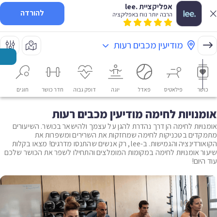
אפליקציית .lee
להורדה
הרבה יותר נוח באפליקציה
מודיעין מכבים רעות
כושר
פילאטיס
פאדל
יוגה
דופק גבוה
חדר כושר
חוגים
או
אומנויות לחימה מודיעין מכבים רעות
אומנויות לחימה הן דרך נהדרת להגן על עצמך ולהישאר בכושר. השיעורים
מתמקדים בטכניקות לחימה שמחזקות את השרירים ומשפרות את
הקואורדינציה והגמישות. ב-lee, רק אנשים שהתנסו מדרגים! מצאו בקלות
שיעור אומנויות לחימה במקומות המומלצים והתחילו לשפר את הכושר שלכם
עוד היום!