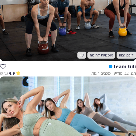
דופק גבוה
אומנויות לחימה
+3
Team Gili
הגנן 12, מודיעין מכבים רעות
(971)
4.9