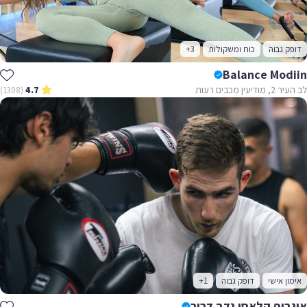
דופק גבוה
כוח ומשקולות
+3
Balance Modiin
לב העיר 2, מודיעין מכבים רעות
(1308)
4.7
אימון אישי
דופק גבוה
+1
איגרוף קלאסי נדב דרור