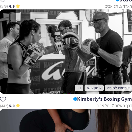
הארד 5, תל אביב
(579)
4.9
אומנויות לחימה
אימון אישי
+1
Kimberly's Boxing Gym
דרך השלום 7, תל אביב
(442)
5.0