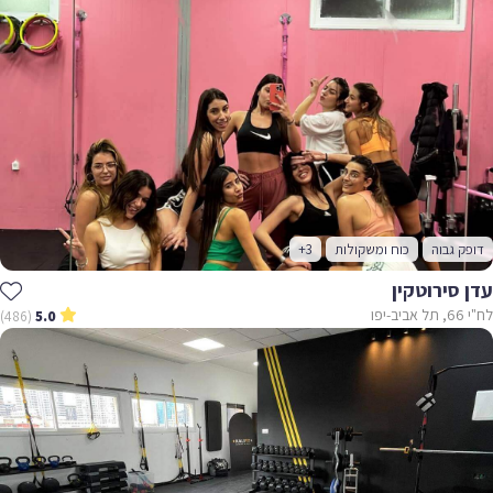
דופק גבוה
כוח ומשקולות
+3
עדן סירוטקין
לח"י 66, תל אביב-יפו
(486)
5.0