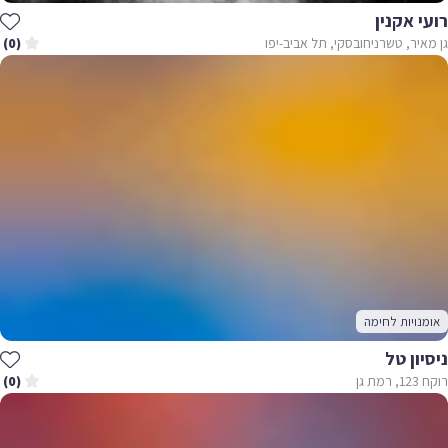
רועי אקנין
גן מאיר, טשרניחובסקי, תל אביב-יפו
(0)
אומנויות לחימה
ניסיון טל
רוקח 123, רמת גן
(0)