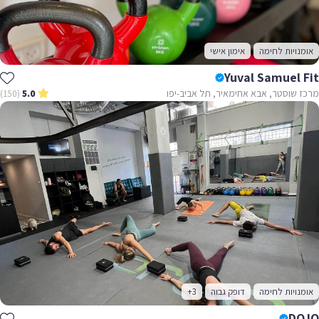
אומנויות לחימה
אימון אישי
Yuval Samuel Fit
מרכז שוסטר, אבא אחימאיר, תל אביב-יפו
(150)
5.0
אומנויות לחימה
דופק גבוה
+3
DOJO