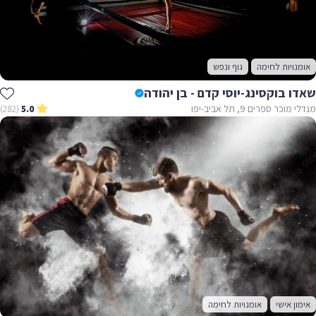
אומנויות לחימה
גוף ונפש
שאדו בוקסינג-יוסי קדם - בן יהודה
מנדלי מוכר ספרים 9, תל אביב-יפו
(282)
5.0
אימון אישי
אומנויות לחימה