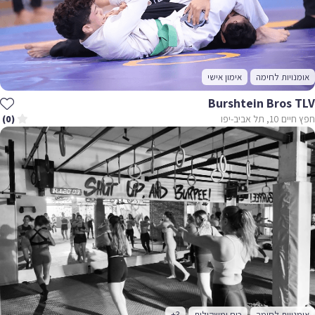
אומנויות לחימה
אימון אישי
Burshtein Bros TLV
חפץ חיים 10, תל אביב-יפו
(0)
אומנויות לחימה
כוח ומשקולות
+3