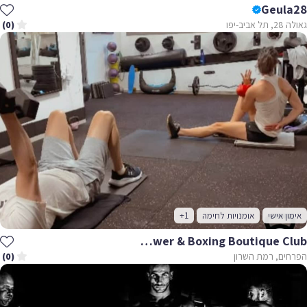
Geula28
גאולה 28, תל אביב-יפו
(0)
אימון אישי
אומנויות לחימה
+1
Functional Power & Boxing Boutique Club
הפרחים, רמת השרון
(0)