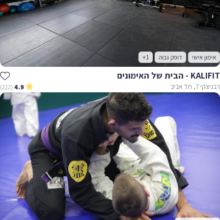
אימון אישי
דופק גבוה
+1
KALIFIT - הבית של האימונים
רבניצקי 7, תל אביב
(222)
4.9