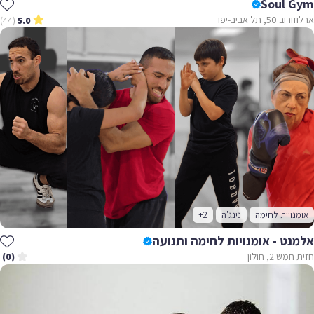
Soul Gym
ארלוזורוב 50, תל אביב-יפו
(44)
5.0
אומנויות לחימה
נינג'ה
+2
אלמנט - אומנויות לחימה ותנועה
חזית חמש 2, חולון
(0)