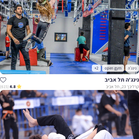
נינג'ה
open gym
+2
נינג'ה תל אביב
קרליבך 23, תל אביב
(615)
4.8