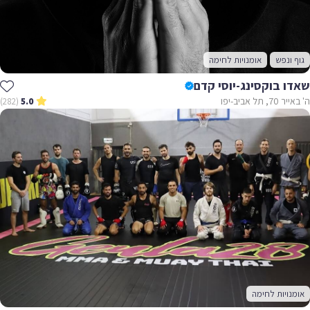
גוף ונפש
אומנויות לחימה
שאדו בוקסינג-יוסי קדם
ה' באייר 70, תל אביב-יפו
(282)
5.0
אומנויות לחימה