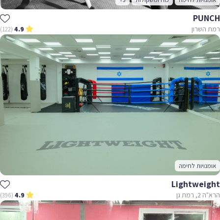
PUNCH
רמת השרון
(122)
4.9
אומנויות לחימה
Lightweight
הרא"ה 2, רמת גן
(396)
4.9