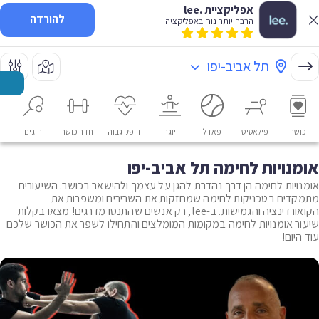
אפליקציית .lee
להורדה
הרבה יותר נוח באפליקציה
תל אביב-יפו
כושר
פילאטיס
פאדל
יוגה
דופק גבוה
חדר כושר
חוגים
או
אומנויות לחימה תל אביב-יפו
אומנויות לחימה הן דרך נהדרת להגן על עצמך ולהישאר בכושר. השיעורים
מתמקדים בטכניקות לחימה שמחזקות את השרירים ומשפרות את
הקואורדינציה והגמישות. ב-lee, רק אנשים שהתנסו מדרגים! מצאו בקלות
שיעור אומנויות לחימה במקומות המומלצים והתחילו לשפר את הכושר שלכם
עוד היום!