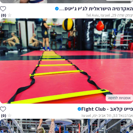
האקדמיה הישראלית לג'יו ג'יטסו ברזילאי - The Israeli Academy Of BJJ & MMA
יצחק שדה 29, Tel Aviv, Israel
(0)
אומנויות לחימה
פייט קלאב - Fight Club
אברבנאל 53, תל אביב-יפו, Israel
(0)