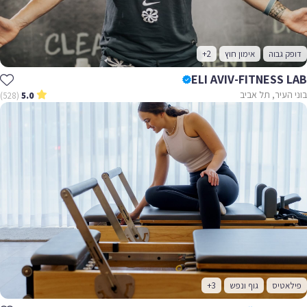
דופק גבוה
אימון חוץ
+2
ELI AVIV-FITNESS LAB
בוני העיר, תל אביב
(528)
5.0
פילאטיס
גוף ונפש
+3