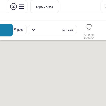
בעלי עסקים
בכל זמן
סינון
פירסינג /
איפור קבוע
איפור ערב
אסתטיקה דנטלית
מ
קעקועים