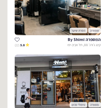
מספרה
הסרת שיער
המספרה By Shimi
קינג ג'ורג' 88, תל אביב-יפו
(22)
5.0
מספרה
טיפולי פנים