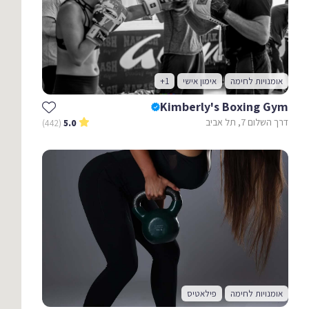
אומנויות לחימה
אימון אישי
+1
Kimberly's Boxing Gym
דרך השלום 7, תל אביב
(442)
5.0
אומנויות לחימה
פילאטיס