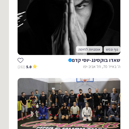
גוף ונפש
אומנויות לחימה
שאדו בוקסינג-יוסי קדם
ה' באייר 70, תל אביב-יפו
(282)
5.0