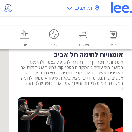
תל אביב
מ
כושר
פילאטיס
פאדל
יוגה
דו
אומנויות לחימה תל אביב
אומנויות לחימה הן דרך נהדרת להגן על עצמך ולהישאר
בכושר. השיעורים מתמקדים בטכניקות לחימה שמחזקות את
השרירים ומשפרות את הקואורדינציה והגמישות. ב-lee, רק
אנשים שהתנסו מדרגים! מצאו בקלות שיעור אומנויות לחימה
במקומות המומלצים והתחילו לשפר את הכושר שלכם עוד
היום!