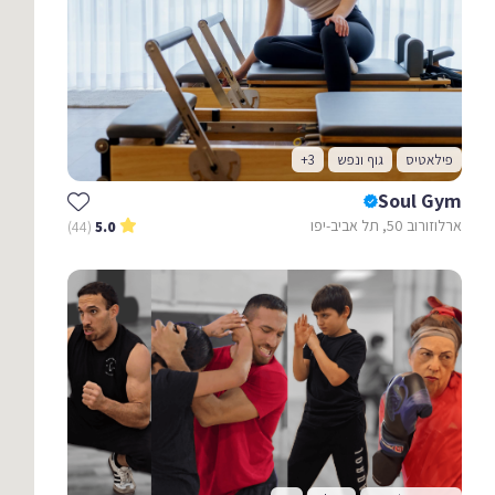
פילאטיס
גוף ונפש
+3
Soul Gym
ארלוזורוב 50, תל אביב-יפו
(44)
5.0