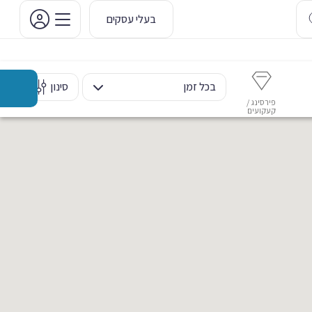
בעלי עסקים
בכל זמן
סינון
פירסינג /
איפור קבוע
איפור ערב
אסתטיקה דנטלית
מ
קעקועים