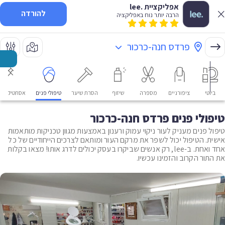
אפליקציית .lee
להורדה
הרבה יותר נוח באפליקציה
פרדס חנה-כרכור
ביוטי
ציפורניים
מספרה
שיזוף
הסרת שיער
טיפולי פנים
אסתטיקה רפ
טיפולי פנים פרדס חנה-כרכור
טיפול פנים מעניק לעור ניקוי עמוק ורענון באמצעות מגוון טכניקות מותאמות
אישית. הטיפול יכול לשפר את מרקם העור ומותאם לצרכים הייחודיים של כל
אחד ואחת. ב-lee, רק אנשים שביקרו בעסק יכולים לדרג אותו! מצאו בקלות
את התור הקרוב והזמינו עכשיו.