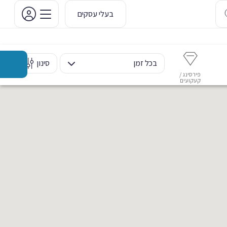
בעלי עסקים
בכל זמן
סינון
פירסינג /
איפור קבוע
איפור ערב
אסתטיקה דנטלית
מ
קעקועים