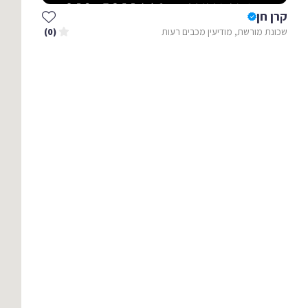
קרן חן
שכונת מורשת, מודיעין מכבים רעות
(0)