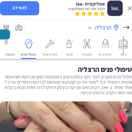
אפליקציית .lee
להורדה
הרבה יותר נוח באפליקציה
הרצליה
ביוטי
ציפורניים
מספרה
שיזוף
הסרת שיער
טיפולי פנים
אסתטיקה רפ
טיפולי פנים הרצליה
טיפול פנים מעניק לעור ניקוי עמוק ורענון באמצעות מגוון טכניקות מותאמות
אישית. הטיפול יכול לשפר את מרקם העור ומותאם לצרכים הייחודיים של כל
אחד ואחת. ב-lee, רק אנשים שביקרו בעסק יכולים לדרג אותו! מצאו בקלות
את התור הקרוב והזמינו עכשיו.